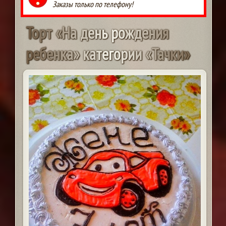
Заказы только по телефону!
Т
о
р
т
«
Н
а
д
е
н
ь
р
о
ж
д
е
н
и
я
р
е
б
е
н
к
а
»
к
а
т
е
г
о
р
и
и
«
Т
а
ч
к
и
»