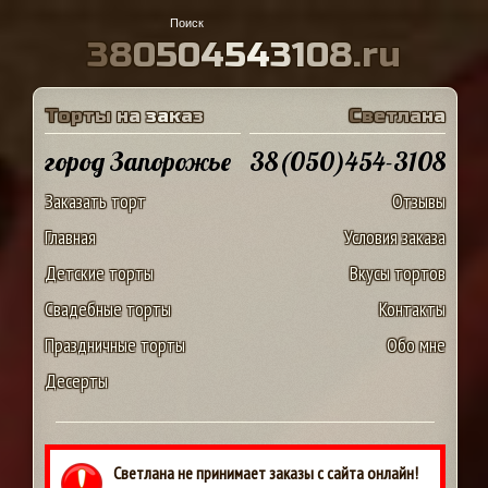
3
8
0
5
0
4
5
4
3
1
0
8
.
r
u
Т
о
р
т
ы
н
а
з
а
к
а
з
С
в
е
т
л
а
н
а
город Запорожье
38(050)454-3108
Заказать торт
Отзывы
Главная
Условия заказа
Детские торты
Вкусы тортов
Свадебные торты
Контакты
Праздничные торты
Обо мне
Десерты
Светлана не принимает заказы с сайта онлайн!