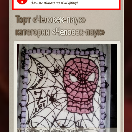
Заказы только по телефону!
Т
о
р
т
«
Ч
е
л
о
в
е
к
-
п
а
у
к
»
к
а
т
е
г
о
р
и
и
«
Ч
е
л
о
в
е
к
-
п
а
у
к
»