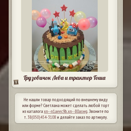
Грузовичок Лева и трактор Гоша
Не нашли товар подходящий по внешнему виду
или форме? Светлана может сделать любой торт
из каталога
xn--n1aeec9b.xn--80aswg
. Звоните по
т.
38(050)454-3108
и делайте заказ по артикулу.