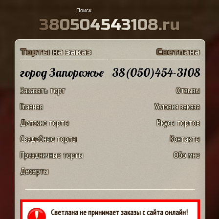
3
8
0
5
0
4
5
4
3
1
0
8
.
r
u
Т
о
р
т
ы
н
а
з
а
к
а
з
С
в
е
т
л
а
н
а
город Запорожье
38(050)454-3108
Заказать торт
Отзывы
Главная
Условия заказа
Детские торты
Вкусы тортов
Свадебные торты
Контакты
Праздничные торты
Обо мне
Десерты
Светлана не принимает заказы с сайта онлайн!